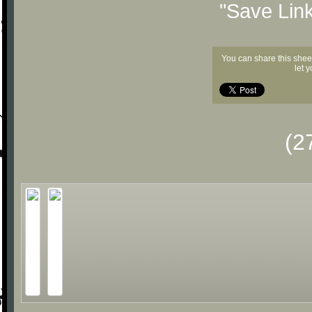
"Save Lin
You can share this shee
let 
(2