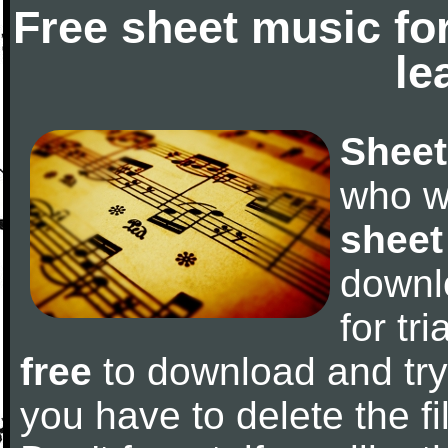
Free sheet music fo
le
Sheet
who w
sheet
downl
for tr
free
to download and try 
you have to delete the fil